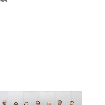
rmen"