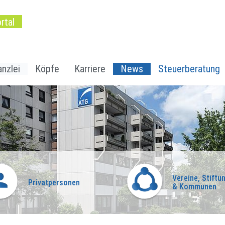
rtal
nzlei
Köpfe
Karriere
News
Steuerberatung
Vereine, Stiftu
Privatpersonen
& Kommunen