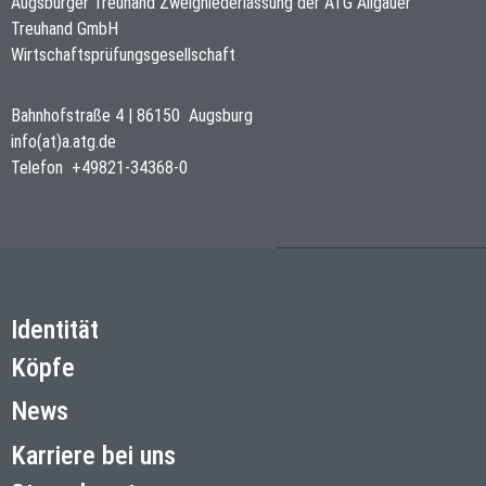
Augsburger Treuhand Zweigniederlassung der ATG Allgäuer
Treuhand GmbH
Wirtschaftsprüfungsgesellschaft
Bahnhofstraße 4
|
86150
Augsburg
info(at)a.atg.de
Telefon
+49821-34368-0
Identität
Köpfe
News
Karriere bei uns