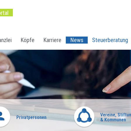
rtal
nzlei
Köpfe
Karriere
News
Steuerberatung
Vereine, Stiftu
Privatpersonen
& Kommunen