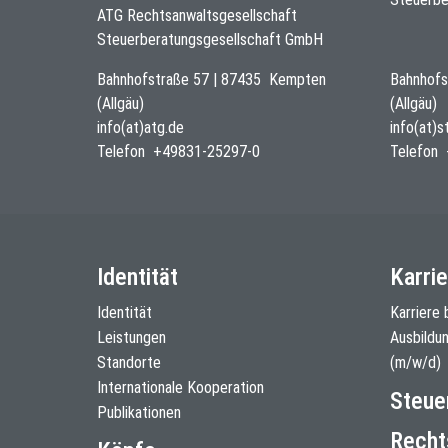
ATG Rechtsanwaltsgesellschaft
Steuerberatungsgesellschaft GmbH
Bahnhofstraße 57
|
87435
Kempten
Bahnhofs
(Allgäu)
(Allgäu)
info(at)atg.de
info(at)
Telefon
+49831-25297-0
Telefon
Identität
Karrie
Identität
Karriere 
Leistungen
Ausbildu
Standorte
(m/w/d)
Internationale Kooperation
Steue
Publikationen
Recht