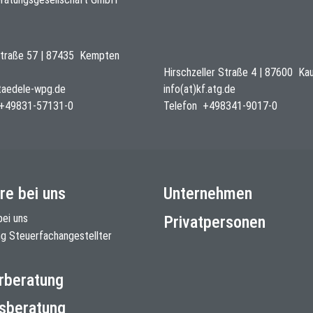
traße 57
|
87435
Kempten
Hirschzeller Straße 4
|
87600
Ka
staedele-wpg.de
info(at)kf.atg.de
+49831-57131-0
Telefon
+498341-9017-0
re bei uns
Unternehmen
bei uns
Privatpersonen
ng Steuerfachangestellter
rberatung
sberatung