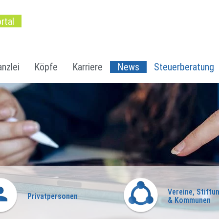
rtal
nzlei
Köpfe
Karriere
News
Steuerberatung
Vereine, Stiftu
Privatpersonen
& Kommunen