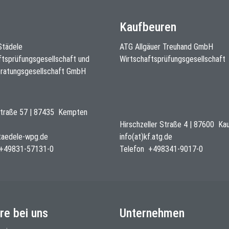
Kaufbeuren
 Städele
ATG Allgäuer Treuhand GmbH
ftsprüfungsgesellschaft und
Wirtschaftsprüfungsgesellschaft
ratungsgesellschaft GmbH
traße 57
|
87435
Kempten
Hirschzeller Straße 4
|
87600
Ka
staedele-wpg.de
info(at)kf.atg.de
+49831-57131-0
Telefon
+498341-9017-0
re bei uns
Unternehmen