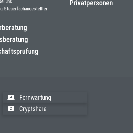
bei uns
Privatpersonen
ng Steuerfachangestellter
rberatung
sberatung
chaftsprüfung
Fernwartung
Cryptshare