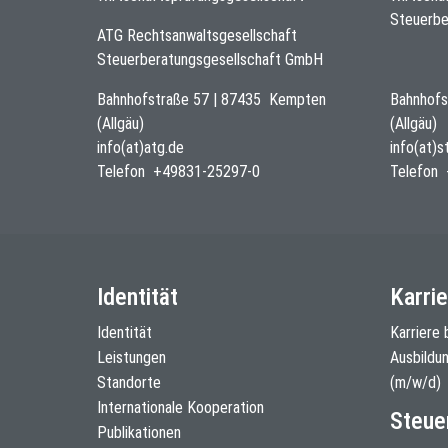
Steuerbe
ATG Rechtsanwaltsgesellschaft
Steuerberatungsgesellschaft GmbH
Bahnhofstraße 57
|
87435
Kempten
Bahnhofs
(Allgäu)
(Allgäu)
info(at)atg.de
info(at)
Telefon
+49831-25297-0
Telefon
Identität
Karrie
Identität
Karriere 
Leistungen
Ausbildu
Standorte
(m/w/d)
Internationale Kooperation
Steue
Publikationen