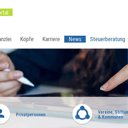
rtal
nzlei
Köpfe
Karriere
News
Steuerberatung
Vereine, Stiftu
Privatpersonen
& Kommunen