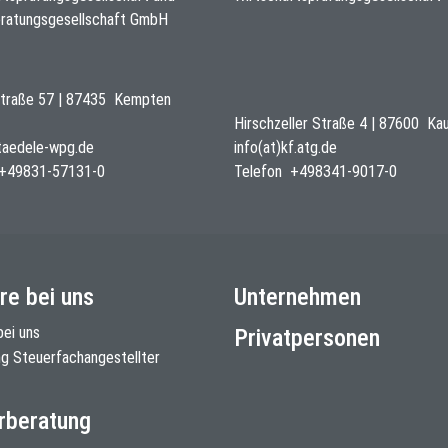
ratungsgesellschaft GmbH
traße 57
|
87435
Kempten
Hirschzeller Straße 4
|
87600
Ka
staedele-wpg.de
info(at)kf.atg.de
+49831-57131-0
Telefon
+498341-9017-0
re bei uns
Unternehmen
bei uns
Privatpersonen
ng Steuerfachangestellter
rberatung