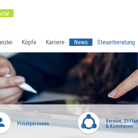
rtal
nzlei
Köpfe
Karriere
News
Steuerberatung
Vereine, Stiftu
Privatpersonen
& Kommunen