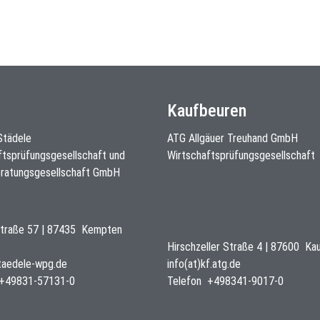
Kaufbeuren
 Städele
ATG Allgäuer Treuhand GmbH
ftsprüfungsgesellschaft und
Wirtschaftsprüfungsgesellschaft
ratungsgesellschaft GmbH
traße 57
|
87435
Kempten
Hirschzeller Straße 4
|
87600
Ka
staedele-wpg.de
info(at)kf.atg.de
+49831-57131-0
Telefon
+498341-9017-0