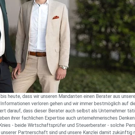
 bis heute, dass wir unseren Mandanten einen Berater aus unser
e Informationen verloren gehen und wir immer bestmöglich auf d
 darauf, dass dieser Berater auch selbst als Unternehmer tätig 
neben ihrer fachlichen Expertise auch unternehmerisches Denken 
d Knies - beide Wirtschaftsprüfer und Steuerberater - solche Pe
eil unserer Partnerschaft sind und unsere Kanzlei damit zukünftig