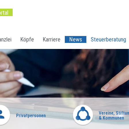
rtal
nzlei
Köpfe
Karriere
News
Steuerberatung
Vereine, Stiftu
Privatpersonen
& Kommunen