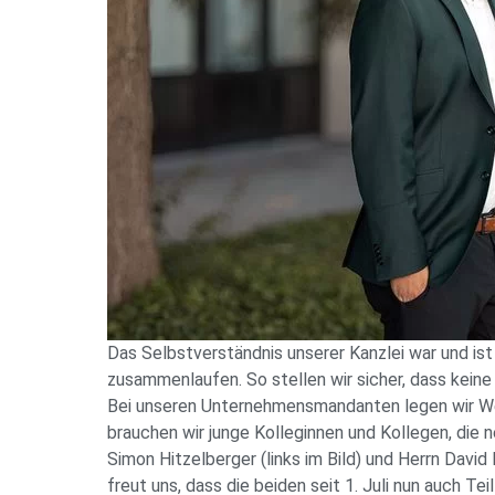
Das Selbstverständnis unserer Kanzlei war und ist
zusammenlaufen. So stellen wir sicher, dass kein
Bei unseren Unternehmensmandanten legen wir Wert
brauchen wir junge Kolleginnen und Kollegen, die 
Simon Hitzelberger (links im Bild) und Herrn Davi
freut uns, dass die beiden seit 1. Juli nun auch T