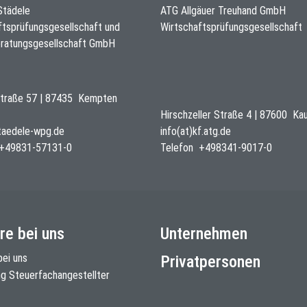
 Städele
ATG Allgäuer Treuhand GmbH
ftsprüfungsgesellschaft und
Wirtschaftsprüfungsgesellschaft
ratungsgesellschaft GmbH
traße 57
|
87435
Kempten
Hirschzeller Straße 4
|
87600
Ka
staedele-wpg.de
info(at)kf.atg.de
+49831-57131-0
Telefon
+498341-9017-0
re bei uns
Unternehmen
bei uns
Privatpersonen
ng Steuerfachangestellter