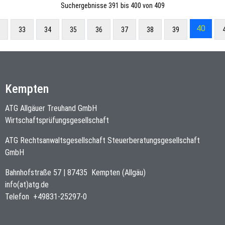
Suchergebnisse 391 bis 400 von 409
40
33
34
35
36
37
38
39
Kempten
ATG Allgäuer Treuhand GmbH
Wirtschaftsprüfungsgesellschaft
ATG Rechtsanwaltsgesellschaft Steuerberatungsgesellschaft
GmbH
Bahnhofstraße 57
|
87435
Kempten (Allgäu)
info(at)atg.de
Telefon
+49831-25297-0